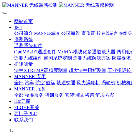
网站首页
我们
公司简介
公司愿景
资质证书
MANNER简介
在线留言
在线反
遥测系统
遥测系统套件
OptiMA-1/2通道套件
MxMA-模块化多通道放大器
两用套
遥测系统组件
遥测系统定制
遥测系统解决方案
防爆要求
扭矩测量
法兰XTREMA高精度测量
超大法兰扭矩测量
工业扭矩传
MANNER 应用
全部
汽车
航空
航运
轨道交通
风力涡轮机
涡轮机
机械机
MANNER 服务
全部
校准服务
培训服务
安装调试
咨询
解决方案
Ktc刀库
FLOHE开关
西门子PLC
联系我们