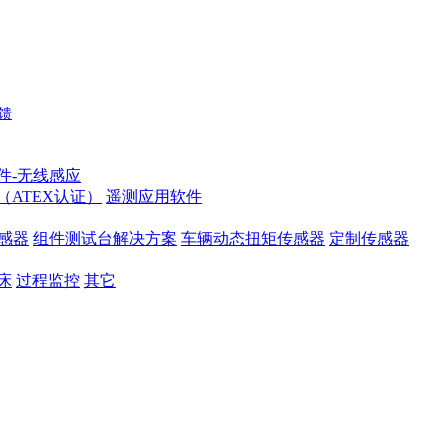
馈
件-无线感应
（ATEX认证）
遥测应用软件
感器
组件测试台解决方案
车辆动态扭矩传感器
定制传感器
床
过程监控
其它